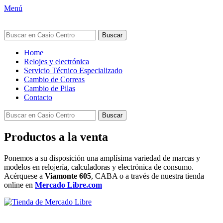
Menú
Buscar:
Correo
Carro
Menú
Saltar
Home
electrónico
al
Relojes y electrónica
principal
contenido
Servicio Técnico Especializado
Cambio de Correas
Cambio de Pilas
Contacto
Buscar
Buscar:
Productos a la venta
Ponemos a su disposición una amplísima variedad de marcas y
modelos en relojería, calculadoras y electrónica de consumo.
Acérquese a
Viamonte 605
, CABA o a través de nuestra tienda
online en
Mercado Libre.com